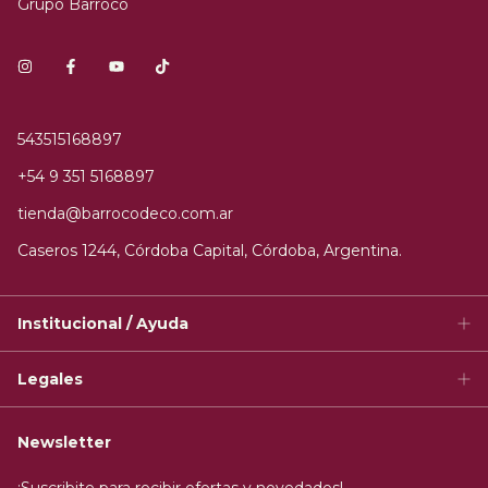
Grupo Barroco
543515168897
+54 9 351 5168897
tienda@barrocodeco.com.ar
Caseros 1244, Córdoba Capital, Córdoba, Argentina.
Institucional / Ayuda
Legales
Newsletter
¡Suscribite para recibir ofertas y novedades!