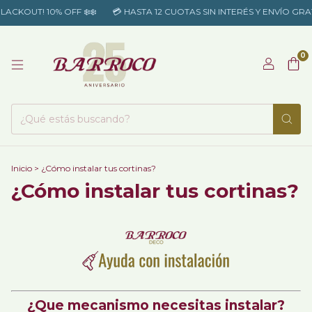
CKOUT! 10% OFF ​❄️​​❄️​
💳 HASTA 12 CUOTAS SIN INTERÉS Y ENVÍO GRAT
0
Inicio
>
¿Cómo instalar tus cortinas?
¿Cómo instalar tus cortinas?
¿Que mecanismo necesitas instalar?