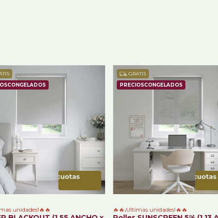
TIS
GRATIS
imas unidades!🔥🔥
🔥🔥¡Ultimas unidades!🔥🔥
R BLACKOUT (1.55 ANCHO x
Roller SUNSCREEN 5% (1.13 