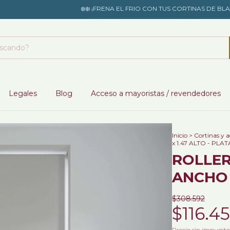
​❄️​​❄️​ ¡FRENA EL FRIO CON TUS CORTINAS DE BLACKOUT! 10%
Legales
Blog
Acceso a mayoristas / revendedores
Inicio
>
Cortinas y a
x 1.47 ALTO - PLAT
ROLLER
ANCHO x
$308.592
$116.4
Precio sin impuest