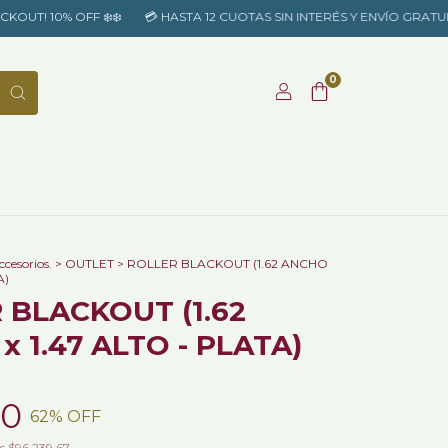
 OFF ​❄️​​❄️​
💳 HASTA 12 CUOTAS SIN INTERÉS Y ENVÍO GRATUITO A TO
0
ccesorios.
>
OUTLET
>
ROLLER BLACKOUT (1.62 ANCHO
A)
 BLACKOUT (1.62
 1.47 ALTO - PLATA)
50
62
% OFF
os
$96.239,67