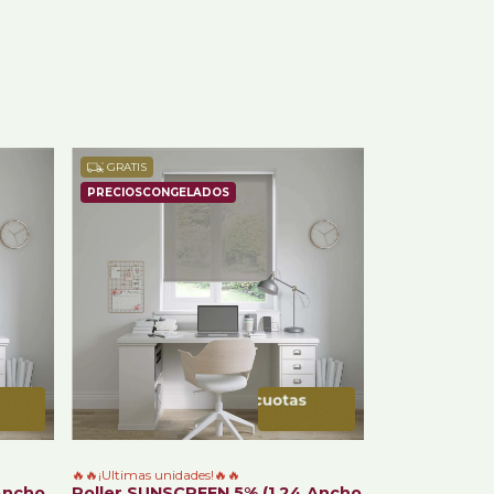
GRATIS
🔥🔥¡Ultimas unidades!🔥🔥
Ancho
Roller SUNSCREEN 5% (1.24 Ancho