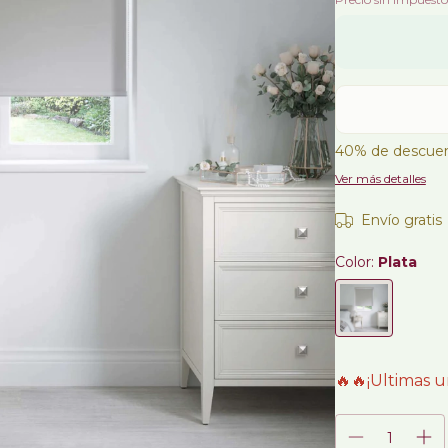
40% de descue
Ver más detalles
Envío gratis
Color:
Plata
🔥🔥¡Ultimas u