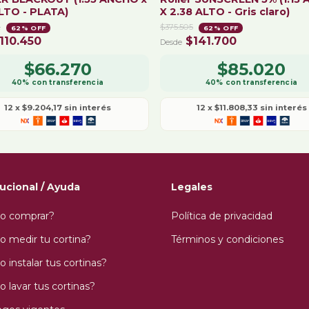
ALTO - PLATA)
X 2.38 ALTO - Gris claro)
2
$375.505
62
% OFF
62
% OFF
110.450
$141.700
$66.270
$85.020
12
x
$9.204,17
sin interés
12
x
$11.808,33
sin interés
tucional / Ayuda
Legales
o comprar?
Política de privacidad
 medir tu cortina?
Términos y condiciones
 instalar tus cortinas?
 lavar tus cortinas?