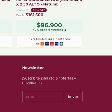
X 2.50 ALTO - Natural)
$427.975
62
% OFF
$161.500
$96.900
12
x
$13.458,33
sin interés
Newsletter
¡Suscribite para recibir ofertas y
novedades!