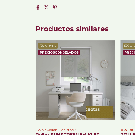
Productos similares
GRATIS
GRA
¡Solo quedan
2
en stock!
🔥🔥¡Ult
Roller SUNSCREEN 5% (0.90
ROLLE