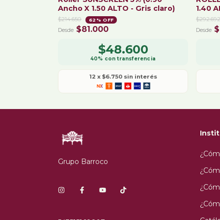
Ancho X 1.50 ALTO - Gris claro)
1.40 
$214.650
$292.69
62
% OFF
$81.000
$
$48.600
12
x
$6.750
sin interés
Insti
¿Cóm
Grupo Barroco
¿Cómo
¿Cómo
¿Cómo